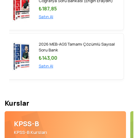
Matematik Soru Bankası
₺175,50
Satın Al
2026 KPSS Lise Ön Lisans GK-GY Tüm
Dersler Konu Anlatımı Modüler Set (5
Kitap)
₺649,35
Satın Al
Kurslar
KPSS-B
KPSS-B Kursları