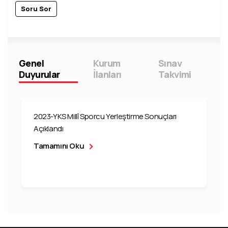
Soru Sor
Genel
Kurum
Sınav
Duyurular
İlanları
Takvimi
2023-YKS Millî Sporcu Yerleştirme Sonuçları
Açıklandı
Tamamını Oku